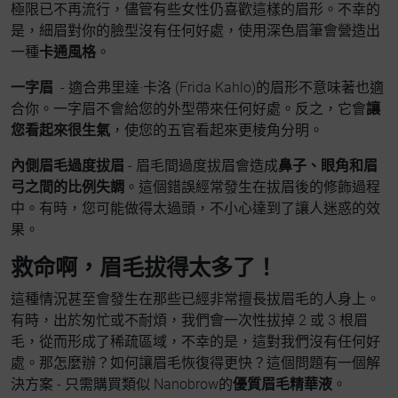
極限已不再流行，儘管有些女性仍喜歡這樣的眉形。不幸的
是，細眉對你的臉型沒有任何好處，使用深色眉筆會營造出
一種
卡通風格
。
一字眉
- 適合弗里達·卡洛 (Frida Kahlo)的眉形不意味著也適
合你。一字眉不會給您的外型帶來任何好處。反之，它會
讓
您看起來很生氣
，使您的五官看起來更棱角分明。
內側眉毛過度拔眉
- 眉毛間過度拔眉會造成
鼻子、眼角和眉
弓之間的比例失調
。這個錯誤經常發生在拔眉後的修飾過程
中。有時，您可能做得太過頭，不小心達到了讓人迷惑的效
果。
救命啊，眉毛拔得太多了！
這種情況甚至會發生在那些已經非常擅長拔眉毛的人身上。
有時，出於匆忙或不耐煩，我們會一次性拔掉 2 或 3 根眉
毛，從而形成了稀疏區域，不幸的是，這對我們沒有任何好
處。那怎麼辦？如何讓眉毛恢復得更快？這個問題有一個解
決方案 - 只需購買類似 Nanobrow的
優質眉毛精華液
。