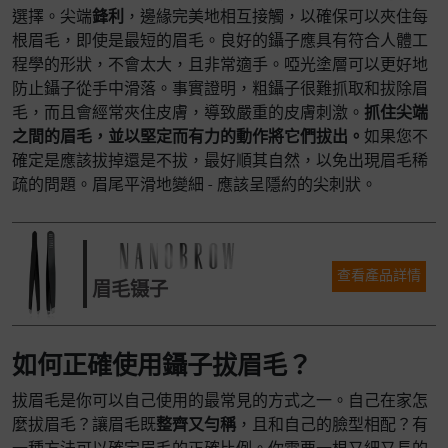
選擇。尖端
鋒利
，邊緣完美地相互接觸，以確保可以夾住每
根眉毛，即使是最短的眉毛。良好的鑷子應具有符合人體工
程學的形狀，不會太大，且非常適手。啞光塗層可以更好地
防止鑷子從手中滑落。事實證明，粗鑷子很難抓取和拔除眉
毛，而且會經常夾住皮膚，導致嚴重的皮膚刺激。
抓住尖端
之間的眉毛，並以堅定而有力的動作將它們拔出。
如果您不
確定是應該拔掉還是不拔，最好順其自然，以免出現眉毛稀
疏的問題。眉尾平滑地變細 - 應該呈隱約的尖刺狀。
查看產品詳情
眉毛镊子
如何正確使用鑷子拔眉毛？
拔眉毛是你可以自己使用的最常見的方式之一。自己在家怎
麼拔眉毛？讓眉毛既
整齊又勻稱
，且和自己的臉型相配？有