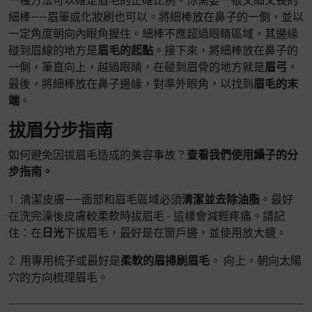
一種方法可以確定眉毛的正確比例。你需要一根又細又長的
細棒——眉筆或化妝刷也可以。將細棒放在鼻子的一側，並以
一定角度朝向內眼角握住。細棒不應超過眼睛區域，其邊緣
碰到眉線的地方是
眉毛的起點
。接下來，將細棒放在鼻子的
一側，筆直向上，越過眼睛，在碰到眉骨的地方就是
眉弓
。
最後，將細棒放在鼻子邊緣，對準外眼角，以找到
眉毛的末
端
。
拔眉分步指南
如何避免因拔眉毛造成的美容事故？
查看我們使用鑷子的分
步指南。
1. 清潔皮膚——面部和眉毛區域必須
清潔並去除油脂
。最好
在洗完澡後皮膚較柔軟時拔眉毛 - 這樣會減輕疼痛。請記
住：在
日光
下拔眉毛，最好是在窗戶邊，並使用放大鏡。
2. 用專用梳子或最好是
柔軟的眉掃刷眉毛
。 向上，朝向太陽
穴的方向梳理眉毛。