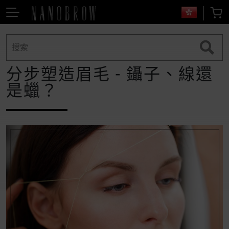
分步塑造眉毛 - 鑷子、線還
是蠟？