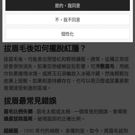
是的，我同意
因為它是最不痛苦且速度極快的脫毛方法，因此受很多人的
歡迎。只需一次即可快速拔除再生毛髮。但
不建議在家中
使
不，我不同意
用這個方法，因為它需要正確的設備、準備和技術知識。眉
蠟必須具有合適的溫度和稠度才能拔出毛髮。不幸的是，沒
個性化
有技巧和經驗，使用眉蠟很容易灼傷眼睛周圍嬌嫩的皮膚。
拔眉毛後如何擺脫紅腫？
拔眉毛後，可能會出現發紅和輕微腫脹。通常，這種正常症
狀會很快消失。如果您想緩解這些影響，可
冷敷眉毛
：用紙
巾包裹幾塊冰塊，或將玉石滾輪放入冰箱冷藏，然後輕輕在
皮膚上按壓。如果刺激持續存在，也可以用泛醇或尿囊素軟
膏潤滑受刺激的區域。
拔眉最常見錯誤
眉毛比例失調
- 眉毛太粗或太細 - 一個常見的錯誤，會導致
過度拔除眉尾
，破壞面部的正確比例。
超細眉
- 1990 年代的禍根。 幸運的是，如今，將眉毛拔到