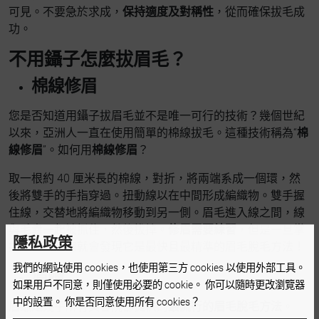
可見。不要急於求成，
保持適度及對稱性
，從而確保拔毛成
功。
不用鑷子怎麼拔眉毛？
棉線修眉
您是否知道用鑷子拔眉毛並不是唯一可行的技術？幾個世紀
以來，亞洲人一直在使用簡單的棉線拔毛。這種技術稱為“
棉
線修眉
”。如何用
棉線修眉
？
取一根約 40 厘米長的棉線，對折，將兩端系成一個環，然
後將雙手的手指穿過。扭動線以在中間形成編織物。雙手握
住線，交替地將編織物移動到另一側。眉毛進入線之間，線
與毛囊一起被抓住，然後拔掉。
修眉需要練習
，但是一旦掌
隱私政策
握了竅門，您就會發現它是最快且最精準的眉毛脫毛方法！
我們的網站使用 cookies，也使用第三方 cookies 以使用外部工具。
眉蠟
如果用戶不同意，則僅使用必要的 cookie。 你可以隨時更改瀏覽器
中的設置。 你是否同意使用所有 cookies？
眉蠟是幾乎所有美容院都提供的
最流行的眉毛脫毛方法
。