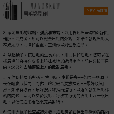
查看產品詳情
眉毛造型刷
3. 確定
眉毛的起點、弧度和末端
，並用裸色眉筆勾勒出眉毛
輪廓。完成後，您可以檢查眉毛的外觀。如果你發現眉毛太
窄或太厚，則擦掉重畫，直到你得到理想眉形。
4. 拿起
鑷子
。按眉毛的生長方向，用力拔掉眉毛。您可以在
拔眉毛前直接在皮膚上塗抹冰塊以緩解疼痛。記住只拔下眉
線。您只能
去除頂線上方的散亂眉毛
。
5. 記住保持眉毛對稱。 拔毛時，
少即是多
——如果一根眉毛
長在輪廓形狀內，而你不確定是否要拔掉它——最好順其自
然。如果有必要，最好按步驟指南進行，以避免發生眉毛稀
疏的問題。您可以交替拔毛，每次在每側的眉毛上八一根眉
毛，以便使眉形看起來完美對稱。
6. 使用大鏡子檢查整體外觀，眉毛應該在伸出手臂的距離內