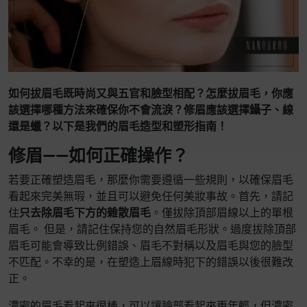
如何拔眉毛既時尚又與五官和臉型相配？怎麼拔眉毛，你應
該選擇哪種方法來確保你不會流淚？修眉應該選擇鑷子、線
還是蠟？以下是我們的眉毛造型和塑形指南！
修眉——如何正確操作？
若要正確塑造眉毛，那麼你需要遵循一些規則，以確保眉毛
看起來完美無瑕，並且可以避免任何美妝事故。首先，請記
住
只去除眉毛下方的雜散眉毛
。僅拔除頂部眉線以上的單根
眉毛。 但是，請記住保持您的自然眉毛形狀。過度拔除頂部
眉毛可能會導致比例錯誤、眉毛不對稱以及眉毛與您的臉型
不匹配。不幸的是，在塑造上眉線時犯下的錯誤以後很難改
正。
濃密的眉毛看起來很棒，可以讓臉部看起來更年輕，但濃密