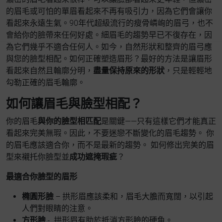
的眉毛或可怕的單眉看起來不再有吸引力，因為它們會讓你
看起來永遠生氣。90年代超級流行的瘦骨嶙峋的眉弓，也不
會給你的臉帶來任何好處。細眉毛的趨勢早已不復存在，因
為它們幾乎不適合任何人。如今，自然形狀和整齊的眉弓應
與您的臉型相配。如何正確塑造眉形？最好的方法是讓眉形
看起來自然且輪廓分明，
盡量保持原來的形狀
，只是輕輕地
勾勒正確的眉毛輪廓。
如何讓眉毛與臉型相配？
你的眉毛
與你的臉型相匹配
是關鍵——只有這樣它們才能真正
看起來完美無瑕。因此，不要迷戀不斷變化的眉毛趨勢。 你
的眉毛應該適合你，而不是最新的趨勢。 如何修出完美的眉
型來襯托你臉型並
成功遮掩瑕疵
？
最適合你臉型的眉形
橢圓形臉
– 拱形眉應該柔和，眉毛大膽而寬闊，以引起
人們對眼睛的注意。
方形臉
- 拱形眉有助於抵消方形臉的硬角。