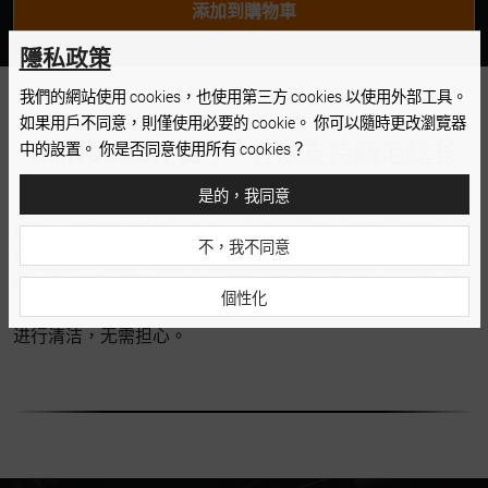
添加到購物車
CURVED
隱私政策
我們的網站使用 cookies，也使用第三方 cookies 以使用外部工具。
如果用戶不同意，則僅使用必要的 cookie。 你可以隨時更改瀏覽器
NANOLASH 镊子
- 有效支持睫毛延长
中的設置。 你是否同意使用所有 cookies？
是的，我同意
忘记在沙龙长时间工作时拉伤手腕的情况。镊子采用不锈钢
材质，具有
轻便灵活
的特点。它们 非常适合手部并确保非常
不，我不同意
精确的抓握，因此当您从盒中取出睫毛时，确保不会损坏它
们。
双夹 式尖端
可让您在将假睫毛贴到真睫毛上之前形成睫
個性化
毛扇形。Nanolash 镊子易于清洁，您可以 在高压灭菌器中
进行清洁，无需担心。