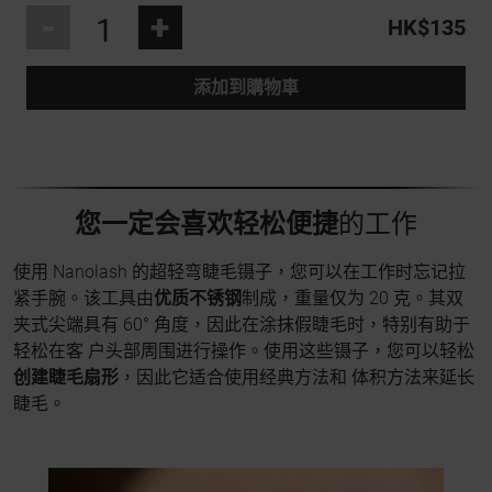
-
+
HK$135
添加到購物車
您一定会喜欢轻松便捷
的工作
使用 Nanolash 的超轻弯睫毛镊子，您可以在工作时忘记拉
紧手腕。该工具由
优质不锈钢
制成，重量仅为 20 克。其双
夹式尖端具有 60° 角度，因此在涂抹假睫毛时，特别有助于
轻松在客 户头部周围进行操作。使用这些镊子，您可以轻松
创建睫毛扇形
，因此它适合使用经典方法和 体积方法来延长
睫毛。