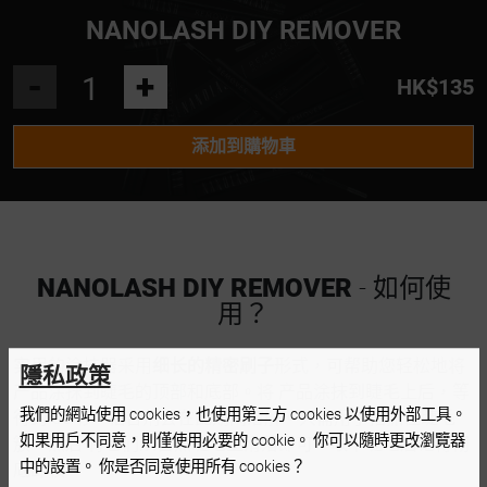
NANOLASH DIY REMOVER
-
+
HK$135
添加到購物車
NANOLASH DIY REMOVER
- 如何使
用？
实用的涂抹器采用
细长的精密刷子
形式，可帮助您轻松地将
隱私政策
产品涂抹到睫毛的顶部和底部。将 产品涂抹到睫毛上后，等
我們的網站使用 cookies，也使用第三方 cookies 以使用外部工具。
待约 30 秒 - 粘合剂会在此期间溶解。只需用手指抓住睫毛
如果用戶不同意，則僅使用必要的 cookie。 你可以隨時更改瀏覽器
簇，然后 将它们从自然睫毛上滑落即可。取下睫毛后记得彻
中的設置。 你是否同意使用所有 cookies？
底卸妆。