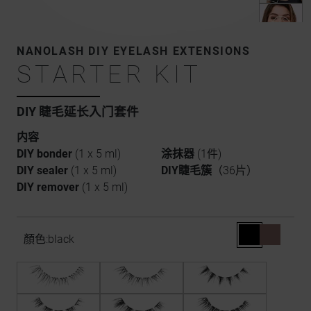
NANOLASH DIY EYELASH EXTENSIONS
STARTER KIT
DIY 睫毛延长入门套件
内容
DIY bonder
(1 x 5 ml)
涂抹器
(1件)
DIY sealer
(1 x 5 ml)
DIY睫毛簇
（36片）
DIY remover
(1 x 5 ml)
顏色:
black