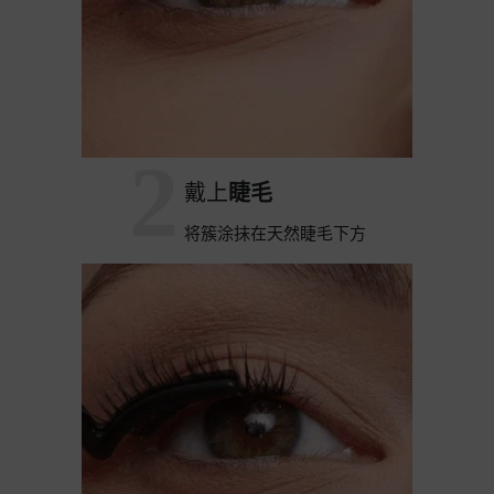
2
戴上
睫毛
将簇涂抹在天然睫毛下方