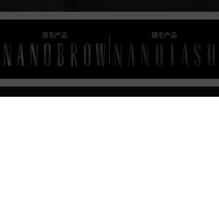
FLIRTY BROWN
眉毛产品
睫毛产品
FANTASY BROWN
DIVINE BROWN
CLASSY BROWN
CHARM BROWN
FAQ
INNOCENT
DIY 睫毛延伸入门套件 - 包含什么？
CHARM
DIY 睫毛簇样式 - 它们之间有什么区别？
CLASSY
我什么时候应该去除簇状睫毛？
DIVINE
如何去除DIY睫毛簇？
FANTASY
如何延长睫毛的寿命？