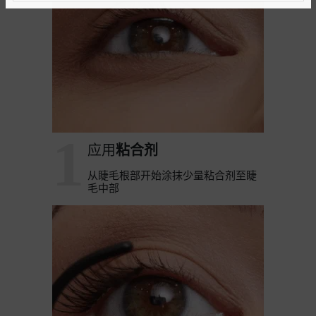
1
应用
粘合剂
从睫毛根部开始涂抹少量粘合剂至睫
毛中部