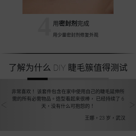
4
用
密封剂
完成
用少量密封剂修复外观
了解为什么 DIY 睫毛簇值得测试
品
非常喜欢！ 该套件包含在家中使用自己的睫毛延伸所
。
需的所有必需物品。造型看起来很棒， 已经持续了 6
天，没有什么可抱怨的！
郑州
王娜，23 岁，武汉