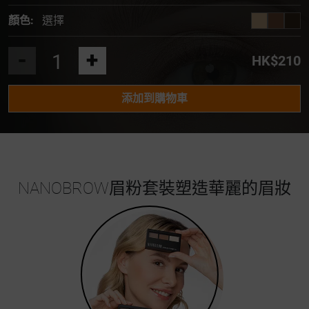
顏色:
選擇
-
+
HK$210
添加到購物車
NANOBROW眉粉套裝塑造華麗的眉妝