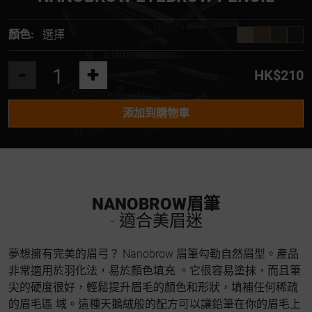
顏色:
選擇
-
+
HK$210
添加到購物車
NANOBROW眉筆
- 適合美眉迷
夢想擁有完美的眉弓？ Nanobrow 眉筆勾勒自然眉型。產品
非常適用於羽化法，易於顏色填充 。它很容易塗抹，而且筆
尖的硬度很好，輕鬆提升眉毛的顏色和形狀，填補任何稀疏
的眉毛區 域。這種天鵝絨般的配方可以讓鉛筆在你的眉毛上