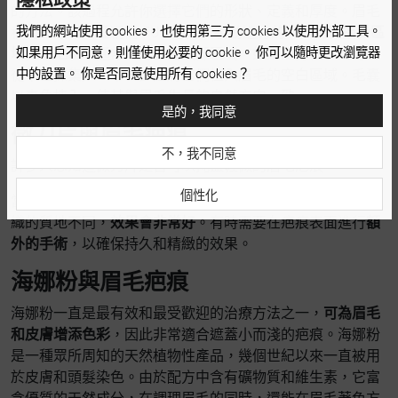
的方法。該過程允許你選擇它們的形狀、定義和厚度。眉毛
我們的網站使用 cookies，也使用第三方 cookies 以使用外部工具。
移植是通過一種稱為 FUE 的方法手動進行的。醫生
從接受區
如果用戶不同意，則僅使用必要的 cookie。 你可以隨時更改瀏覽器
域採集毛囊
（通常是耳朵或頸部區域，如果是男性，也可以
中的設置。 你是否同意使用所有 cookies？
從下巴採集）。下一步是將它們植入眉毛的空白區域。毛囊
以直角植入，使其與眉毛生長的自然方向一致。
是的，我同意
微刀片與眉毛疤痕
不，我不同意
許多人想知道微刀片是否可以掩蓋輕微的眉毛疤痕。
個性化
當然可以！ 雖然在疤痕組織上沉積色素比較棘手，但由於組
織的質地不同，
效果會非常好
。有時需要在疤痕表面進行
額
外的手術
，以確保持久和精緻的效果。
海娜粉與眉毛疤痕
海娜粉一直是最有效和最受歡迎的治療方法之一，
可為眉毛
和皮膚增添色彩
，因此非常適合遮蓋小而淺的疤痕。海娜粉
是一種眾所周知的天然植物性產品，幾個世紀以來一直被用
於皮膚和頭髮染色。由於配方中含有礦物質和維生素，它富