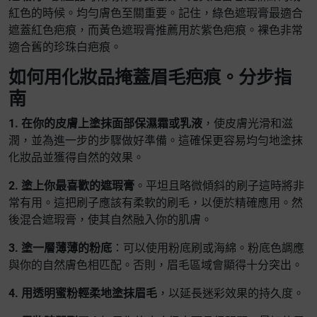
紅色的時候。均勻膚色至關重要。記住，綠色遮瑕膏最適合
遮蓋紅色疤痕，而黃色遮瑕膏推薦用於紫色疤痕。裸色非常
適合舊的珍珠白疤痕。
如何用化妝品掩蓋眉毛疤痕。分步指
南
1. 在你的皮膚上塗抹面部保濕霜或乳液
，使皮膚光滑和滋
潤，並為進一步的步驟做好準備。這確保更容易均勻地塗抹
化妝品並獲得自然的效果。
2. 塗上你最喜歡的遮瑕膏
。平坦且略微傾斜的刷子這時將非
常有用。這把刷子應該有柔軟的刷毛，以便於精確應用。然
後混合遮瑕膏，使其自然融入你的肌膚。
3. 塗一層薄薄的粉底
：可以使用粉底刷或海綿。粉底色調應
與你的自然膚色相匹配。否則，眉毛區域會顯得十分突出。
4. 用透明蜜粉輕柔地塗抹眉毛
，以延長迷彩效果的持久度。