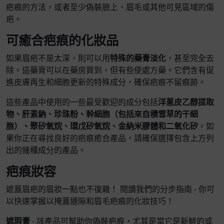
疤痕的方法，或者至少偽裝臉上、眉毛或其他可見區域的傷
疤。
可癒合疤痕的化妝品
如果眉疤不是太深，則可以用
特殊的藥膏淡化
，甚至完全去
除。這藥膏可以在藥房買到，但有些使處方藥。它們含有促
進皮膚再生和細胞更新的特殊成分，確保疤痕不留痕跡。
這些產品中使用的一些最受歡迎的成分包括
洋蔥皮乙醇提取
物、肝素鈉、珍珠粉、幹細胞（包括來自積雪草的干細
胞）、聚矽氧烷、環戊矽氧烷、金納米膠體和二氧化矽
。如
果你正在尋找良好的疤痕癒合產品，請確保選擇包含上方列
出的幾種成分的產品。
疤痕妝容
遮蓋眉疤的眉妝一點也不復雜！ 閱讀我們的分步指南 - 你可
以快速掌握以掩蓋縫隙和眉毛疤痕的化妝技巧！
遮瑕膏
- 該產品可幫助你偽裝疤痕，尤其是當它是新鮮的或