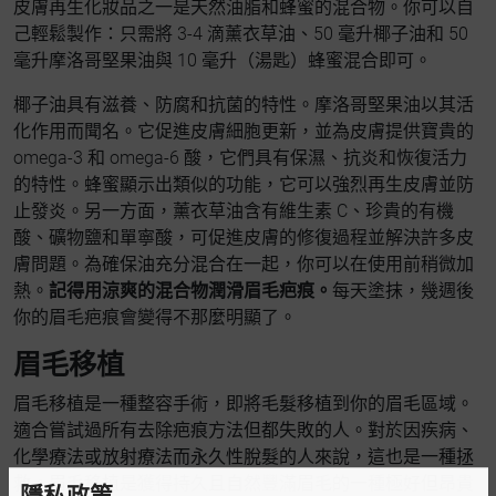
皮膚再生化妝品之一是天然油脂和蜂蜜的混合物。你可以自
己輕鬆製作：只需將 3-4 滴薰衣草油、50 毫升椰子油和 50
毫升摩洛哥堅果油與 10 毫升（湯匙）蜂蜜混合即可。
椰子油具有滋養、防腐和抗菌的特性。摩洛哥堅果油以其活
化作用而聞名。它促進皮膚細胞更新，並為皮膚提供寶貴的
omega-3 和 omega-6 酸，它們具有保濕、抗炎和恢復活力
的特性。蜂蜜顯示出類似的功能，它可以強烈再生皮膚並防
止發炎。另一方面，薰衣草油含有維生素 C、珍貴的有機
酸、礦物鹽和單寧酸，可促進皮膚的修復過程並解決許多皮
膚問題。為確保油充分混合在一起，你可以在使用前稍微加
熱。
記得用涼爽的混合物潤滑眉毛疤痕。
每天塗抹，幾週後
你的眉毛疤痕會變得不那麼明顯了。
眉毛移植
眉毛移植是一種整容手術，即將毛髮移植到你的眉毛區域。
適合嘗試過所有去除疤痕方法但都失敗的人。對於因疾病、
化學療法或放射療法而永久性脫髮的人來說，這也是一種拯
救。眉毛移植是獲得持久且自然豐滿眉毛的一種極好但昂貴
隱私政策