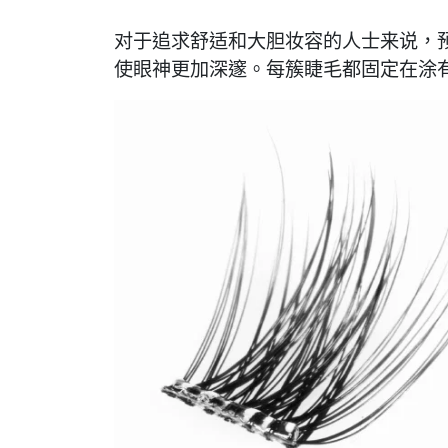
对于追求舒适和大胆妆容的人士来说，预
使眼神更加深邃。每簇睫毛都固定在涂