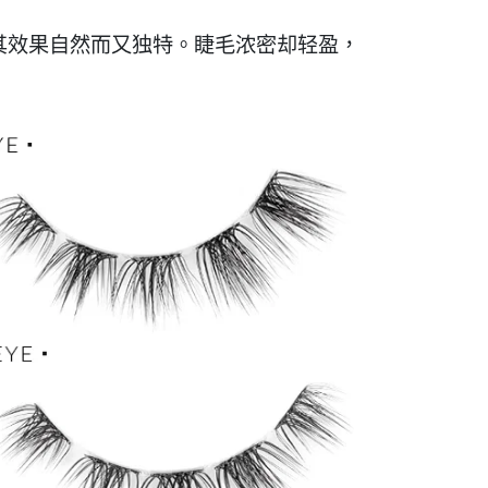
使其效果自然而又独特。睫毛浓密却轻盈，