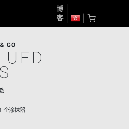
博
客
& GO
LUED
S
毛
1 个涂抹器.