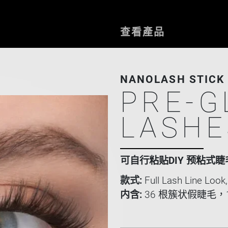
查看產品
NANOLASH STICK 
PRE-G
LASHE
可自行粘贴DIY 预粘式睫
款式:
Full Lash Line Look,
内含:
36 根簇状假睫毛，