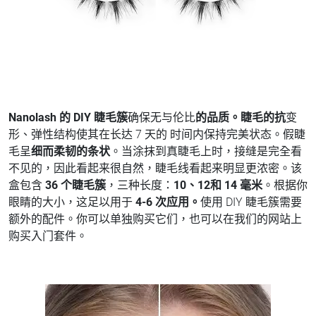
Nanolash 的 DIY 睫毛簇
确保无与伦比
的品质。睫毛的抗
变
形、弹性结构使其在长达 7 天的 时间内保持完美状态。假睫
毛呈
细而柔韧的条状
。当涂抹到真睫毛上时，接缝是完全看
不见的，因此看起来很自然，睫毛线看起来明显更浓密。该
盒包含
36 个睫毛簇
，三种长度：
10、12和 14 毫米
。根据你
眼睛的大小，这足以用于
4-6 次应用。
使用 DIY 睫毛簇需要
额外的配件。你可以单独购买它们，也可以在我们的网站上
购买入门套件。