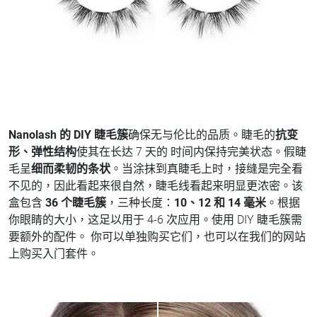
Nanolash 的 DIY 睫毛簇
确保无与伦比的品质。睫毛的
抗变
形、弹性结构
使其在长达 7 天的 时间内保持完美状态。假睫
毛呈
细而柔韧的条状
。当涂抹到真睫毛上时，接缝是完全看
不见的，因此看起来很自然，睫毛线看起来明显更浓密。该
盒包含
36 个睫毛簇
，三种长度：
10、12 和 14 毫米
。根据
你眼睛的大小，这足以用于 4-6 次应用。使用 DIY 睫毛簇需
要额外的配件。 你可以单独购买它们，也可以在我们的网站
上购买入门套件。